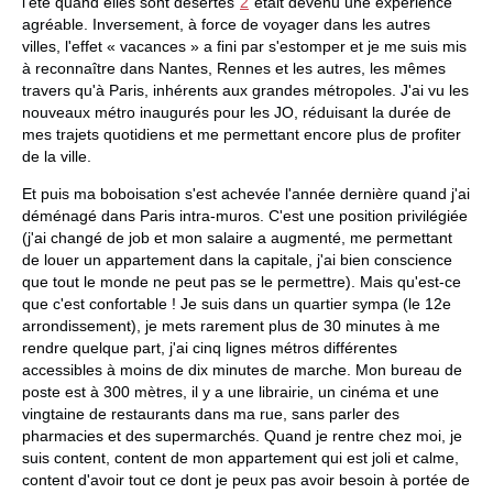
l'été quand elles sont désertes
2
était devenu une expérience
agréable. Inversement, à force de voyager dans les autres
villes, l'effet « vacances » a fini par s'estomper et je me suis mis
à reconnaître dans Nantes, Rennes et les autres, les mêmes
travers qu'à Paris, inhérents aux grandes métropoles. J'ai vu les
nouveaux métro inaugurés pour les JO, réduisant la durée de
mes trajets quotidiens et me permettant encore plus de profiter
de la ville.
Et puis ma boboisation s'est achevée l'année dernière quand j'ai
déménagé dans Paris intra-muros. C'est une position privilégiée
(j'ai changé de job et mon salaire a augmenté, me permettant
de louer un appartement dans la capitale, j'ai bien conscience
que tout le monde ne peut pas se le permettre). Mais qu'est-ce
que c'est confortable ! Je suis dans un quartier sympa (le 12e
arrondissement), je mets rarement plus de 30 minutes à me
rendre quelque part, j'ai cinq lignes métros différentes
accessibles à moins de dix minutes de marche. Mon bureau de
poste est à 300 mètres, il y a une librairie, un cinéma et une
vingtaine de restaurants dans ma rue, sans parler des
pharmacies et des supermarchés. Quand je rentre chez moi, je
suis content, content de mon appartement qui est joli et calme,
content d'avoir tout ce dont je peux pas avoir besoin à portée de