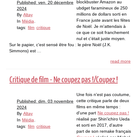
blockbuster Amazon au
Published: ven. 20 décembre
ubdget faramineux de 250
2024
millions de dollars sorti en
By
Altay
France juste avant les fêtes
In
Média
.
de Noël. Je m'attendais à
tags:
film
critique
ce que ce soit franchement
nul et c'était juste moyen.
Sur le papier, c'est sensé être fou : le père Noël (J.K.
Simmons) est …
read more
Critique de film - Ne coupez pas !/Coupez !
Une fois n'est pas coutume,
cette critique parle de deux
Published: dim. 03 novembre
films en même temps :
2024
d'une part
Ne coupez pas !
By
Altay
réalisé par Shin'ichiro Ueda
In
Média
.
et sorti en 2017, d'autre
tags:
film
critique
part de son remake français