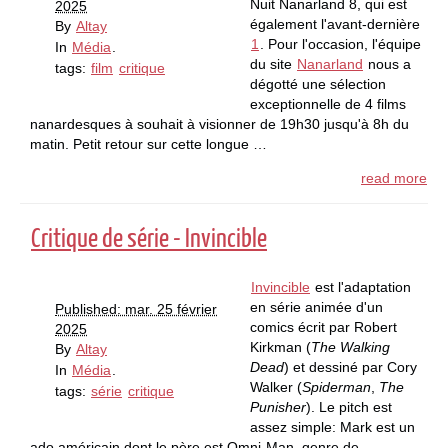
Nuit Nanarland 8, qui est
2025
également l'avant-dernière
By
Altay
1
. Pour l'occasion, l'équipe
In
Média
.
du site
Nanarland
nous a
tags:
film
critique
dégotté une sélection
exceptionnelle de 4 films
nanardesques à souhait à visionner de 19h30 jusqu'à 8h du
matin. Petit retour sur cette longue …
read more
Critique de série - Invincible
Invincible
est l'adaptation
en série animée d'un
Published: mar. 25 février
comics écrit par Robert
2025
Kirkman (
The Walking
By
Altay
Dead
) et dessiné par Cory
In
Média
.
Walker (
Spiderman
,
The
tags:
série
critique
Punisher
). Le pitch est
assez simple: Mark est un
ado américain dont le père est Omni-Man, genre de