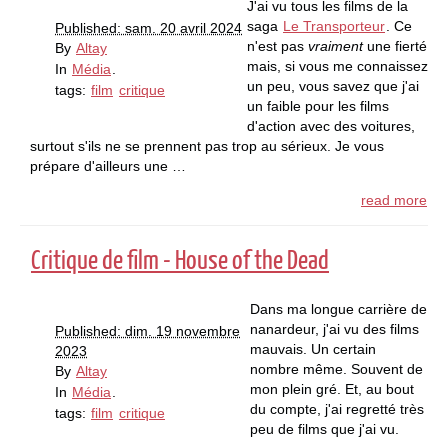
J'ai vu tous les films de la
saga
Le Transporteur
. Ce
Published: sam. 20 avril 2024
n'est pas
vraiment
une fierté
By
Altay
mais, si vous me connaissez
In
Média
.
un peu, vous savez que j'ai
tags:
film
critique
un faible pour les films
d'action avec des voitures,
surtout s'ils ne se prennent pas trop au sérieux. Je vous
prépare d'ailleurs une …
read more
Critique de film - House of the Dead
Dans ma longue carrière de
nanardeur, j'ai vu des films
Published: dim. 19 novembre
mauvais. Un certain
2023
nombre même. Souvent de
By
Altay
mon plein gré. Et, au bout
In
Média
.
du compte, j'ai regretté très
tags:
film
critique
peu de films que j'ai vu.