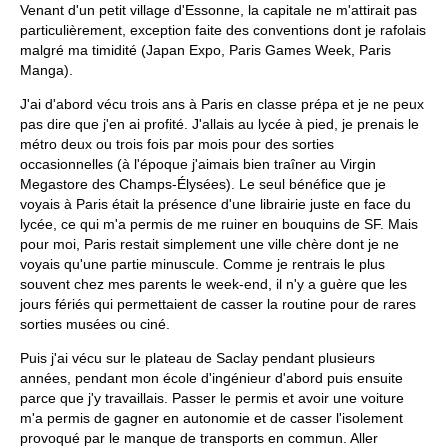
Venant d'un petit village d'Essonne, la capitale ne m'attirait pas
particulièrement, exception faite des conventions dont je rafolais
malgré ma timidité (Japan Expo, Paris Games Week, Paris
Manga).
J'ai d'abord vécu trois ans à Paris en classe prépa et je ne peux
pas dire que j'en ai profité. J'allais au lycée à pied, je prenais le
métro deux ou trois fois par mois pour des sorties
occasionnelles (à l'époque j'aimais bien traîner au Virgin
Megastore des Champs-Élysées). Le seul bénéfice que je
voyais à Paris était la présence d'une librairie juste en face du
lycée, ce qui m'a permis de me ruiner en bouquins de SF. Mais
pour moi, Paris restait simplement une ville chère dont je ne
voyais qu'une partie minuscule. Comme je rentrais le plus
souvent chez mes parents le week-end, il n'y a guère que les
jours fériés qui permettaient de casser la routine pour de rares
sorties musées ou ciné.
Puis j'ai vécu sur le plateau de Saclay pendant plusieurs
années, pendant mon école d'ingénieur d'abord puis ensuite
parce que j'y travaillais. Passer le permis et avoir une voiture
m'a permis de gagner en autonomie et de casser l'isolement
provoqué par le manque de transports en commun. Aller