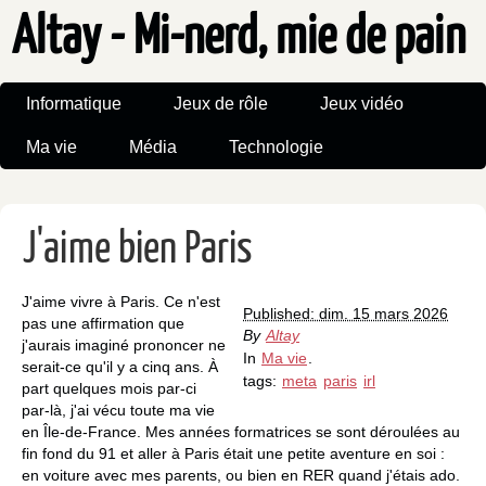
Altay - Mi-nerd, mie de pain
Informatique
Jeux de rôle
Jeux vidéo
Ma vie
Média
Technologie
J'aime bien Paris
J'aime vivre à Paris. Ce n'est
Published: dim. 15 mars 2026
pas une affirmation que
By
Altay
j'aurais imaginé prononcer ne
In
Ma vie
.
serait-ce qu'il y a cinq ans. À
tags:
meta
paris
irl
part quelques mois par-ci
par-là, j'ai vécu toute ma vie
en Île-de-France. Mes années formatrices se sont déroulées au
fin fond du 91 et aller à Paris était une petite aventure en soi :
en voiture avec mes parents, ou bien en RER quand j'étais ado.