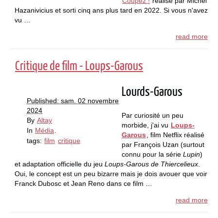
Coupez !
réalisé par Michel
Hazanivicius et sorti cinq ans plus tard en 2022. Si vous n'avez
vu …
read more
Critique de film - Loups-Garous
Lourds-Garous
Published: sam. 02 novembre
2024
Par curiosité un peu
By
Altay
morbide, j'ai vu
Loups-
In
Média
.
Garous
, film Netflix réalisé
tags:
film
critique
par François Uzan (surtout
connu pour la série
Lupin
)
et adaptation officielle du jeu
Loups-Garous de Thiercelieux
.
Oui, le concept est un peu bizarre mais je dois avouer que voir
Franck Dubosc et Jean Reno dans ce film …
read more