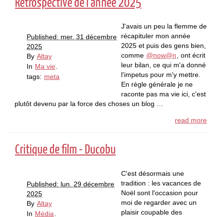
Rétrospective de l'année 2025
J'avais un peu la flemme de
récapituler mon année
Published: mer. 31 décembre
2025 et puis des gens bien,
2025
comme
@now@n
, ont écrit
By
Altay
leur bilan, ce qui m'a donné
In
Ma vie
.
l'impetus pour m'y mettre.
tags:
meta
En règle générale je ne
raconte pas ma vie ici, c'est
plutôt devenu par la force des choses un blog …
read more
Critique de film - Ducobu
C'est désormais une
tradition : les vacances de
Published: lun. 29 décembre
Noël sont l'occasion pour
2025
moi de regarder avec un
By
Altay
plaisir coupable des
In
Média
.