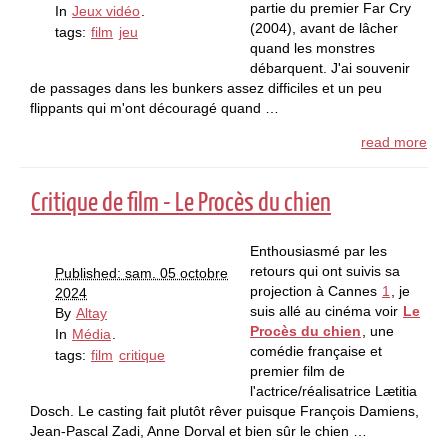
partie du premier Far Cry
In
Jeux vidéo
.
(2004), avant de lâcher
tags:
film
jeu
quand les monstres
débarquent. J'ai souvenir
de passages dans les bunkers assez difficiles et un peu
flippants qui m'ont découragé quand …
read more
Critique de film - Le Procès du chien
Enthousiasmé par les
retours qui ont suivis sa
Published: sam. 05 octobre
projection à Cannes
1
, je
2024
suis allé au cinéma voir
Le
By
Altay
Procès du chien
, une
In
Média
.
comédie française et
tags:
film
critique
premier film de
l'actrice/réalisatrice Lætitia
Dosch. Le casting fait plutôt rêver puisque François Damiens,
Jean-Pascal Zadi, Anne Dorval et bien sûr le chien …