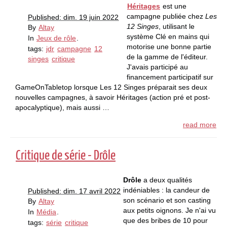
Héritages
est une
campagne publiée chez
Les
Published: dim. 19 juin 2022
12 Singes
, utilisant le
By
Altay
système Clé en mains qui
In
Jeux de rôle
.
motorise une bonne partie
tags:
jdr
campagne
12
de la gamme de l'éditeur.
singes
critique
J'avais participé au
financement participatif sur
GameOnTabletop lorsque Les 12 Singes préparait ses deux
nouvelles campagnes, à savoir Héritages (action pré et post-
apocalyptique), mais aussi …
read more
Critique de série - Drôle
Drôle
a deux qualités
indéniables : la candeur de
Published: dim. 17 avril 2022
son scénario et son casting
By
Altay
aux petits oignons. Je n'ai vu
In
Média
.
que des bribes de 10 pour
tags:
série
critique