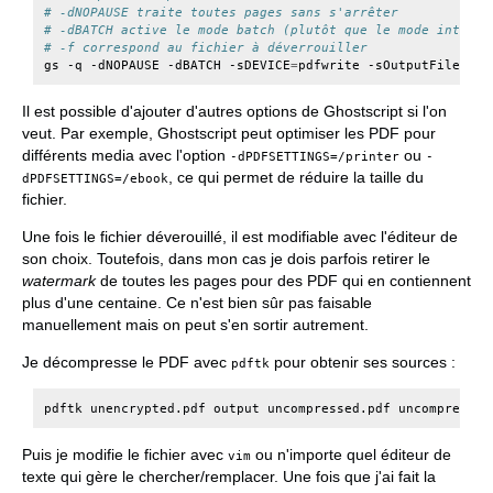
# -dNOPAUSE traite toutes pages sans s'arrêter
# -dBATCH active le mode batch (plutôt que le mode interac
# -f correspond au fichier à déverrouiller
gs
-q
-dNOPAUSE
-dBATCH
-sDEVICE
=
pdfwrite
-sOutputFile
=
une
Il est possible d'ajouter d'autres options de Ghostscript si l'on
veut. Par exemple, Ghostscript peut optimiser les PDF pour
différents media avec l'option
ou
-dPDFSETTINGS=/printer
-
, ce qui permet de réduire la taille du
dPDFSETTINGS=/ebook
fichier.
Une fois le fichier déverouillé, il est modifiable avec l'éditeur de
son choix. Toutefois, dans mon cas je dois parfois retirer le
watermark
de toutes les pages pour des PDF qui en contiennent
plus d'une centaine. Ce n'est bien sûr pas faisable
manuellement mais on peut s'en sortir autrement.
Je décompresse le PDF avec
pour obtenir ses sources :
pdftk
pdftk
unencrypted.pdf
output
uncompressed.pdf
Puis je modifie le fichier avec
ou n'importe quel éditeur de
vim
texte qui gère le chercher/remplacer. Une fois que j'ai fait la